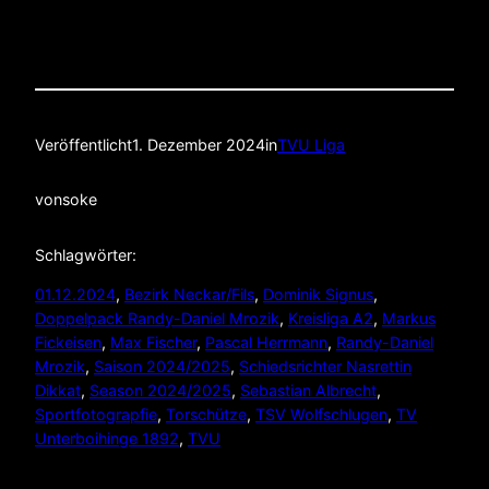
Veröffentlicht
1. Dezember 2024
in
TVU Liga
von
soke
Schlagwörter:
01.12.2024
, 
Bezirk Neckar/Fils
, 
Dominik Signus
, 
Doppelpack Randy-Daniel Mrozik
, 
Kreisliga A2
, 
Markus
Fickeisen
, 
Max Fischer
, 
Pascal Herrmann
, 
Randy-Daniel
Mrozik
, 
Saison 2024/2025
, 
Schiedsrichter Nasrettin
Dikkat
, 
Season 2024/2025
, 
Sebastian Albrecht
, 
Sportfotograpfie
, 
Torschütze
, 
TSV Wolfschlugen
, 
TV
Unterboihinge 1892
, 
TVU