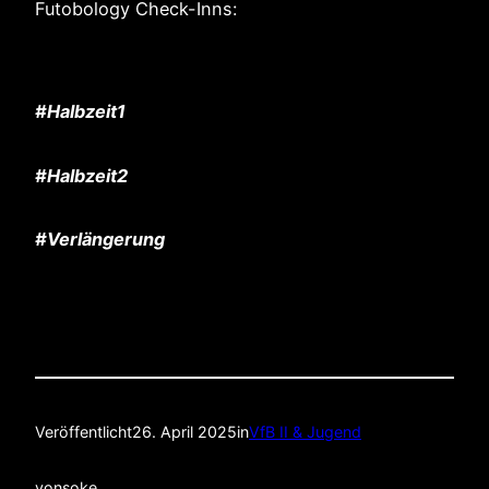
Futobology Check-Inns:
#Halbzeit1
#Halbzeit2
#Verlängerung
Veröffentlicht
26. April 2025
in
VfB II & Jugend
von
soke