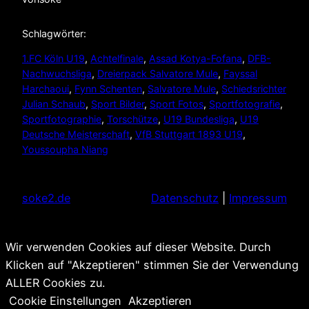
Schlagwörter:
1.FC Köln U19
, 
Achtelfinale
, 
Assad Kotya-Fofana
, 
DFB-
Nachwuchsliga
, 
Dreierpack Salvatore Mule
, 
Fayssal
Harchaoui
, 
Fynn Schenten
, 
Salvatore Mule
, 
Schiedsrichter
Julian Schaub
, 
Sport Bilder
, 
Sport Fotos
, 
Sportfotografie
, 
Sportfotographie
, 
Torschütze
, 
U19 Bundesliga
, 
U19
Deutsche Meisterschaft
, 
VfB Stuttgart 1893 U19
, 
Youssoupha Niang
soke2.de
Datenschutz
|
Impressum
Wir verwenden Cookies auf dieser Website. Durch
Klicken auf "Akzeptieren" stimmen Sie der Verwendung
ALLER Cookies zu.
Cookie Einstellungen
Akzeptieren