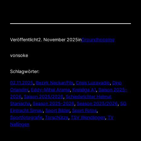
Veröffentlicht
2. November 2025
in
Groundhopping
von
soke
Schlagwörter:
02.11.2025
, 
Bezirk Neckar/Fils
, 
Crisis Luzayadio
, 
Dino
Orlandini
, 
Eddy-Mihai Arama
, 
Kreisliga A1
, 
Saison 2025-
2026
, 
Saison 2025/2026
, 
Schiedsrichter Helmut
Stanischa
, 
Season 2025-2026
, 
Season 2025/2026
, 
SG
Eintracht Sirnau
, 
Sport Bilder
, 
Sport Fotos
, 
Sportfotografie
, 
Torschütze
, 
TSV Wendlingen
, 
TV
Nellingen