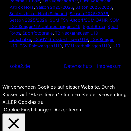
Perarnau
, 
Finale
, 
Kian Kochendörfer
, 
Luca Kellermann
, 
Patrick Hörz
, 
Saison 2025-2026
, 
Saison 2025/2026
, 
Schiedsrichter Noah Schubert
, 
Season 2025-2026
, 
Season 2025/2026
, 
SGM TSV Altdorf/SGM GANR
, 
SGM
TSV Köngen/TV Unterboihingen U19
, 
Sport Bilder
, 
Sport
Fotos
, 
Sportfotografie
, 
TB Neckarhausen U19
, 
Torschütze
, 
TSuGV Grossbettlingen U19
, 
TSV Köngen
U19
, 
TSV Raidwangen U19
, 
TV Unterboihingen U19
, 
U19
soke2.de
Datenschutz
|
Impressum
Wir verwenden Cookies auf dieser Website. Durch
Klicken auf "Akzeptieren" stimmen Sie der Verwendung
ALLER Cookies zu.
Cookie Einstellungen
Akzeptieren