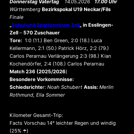
Donnerstag Vatertag
14.05.2026
17.00 Uhr
Württemberg
Bezirkspokal U19 Neckar/Fils
Finale
„
Schul und Sportzentrum Zell
„
in Esslingen-
Zell
–
570 Zuschauer
Tore:
1:0 (11.) Ben Green, 2:0 (18.) Luca
Kellermann, 2:1 (50.) Patrick Hörz, 2:2 (79.)
Carlos Perarnau Verlängerung 2:3 (98.) Kian
Kochendörfer, 2:4 (108.) Carlos Perarnau
Match 236 (2025/2026
)
Besondere Vorkommnisse:
Schiedsrichte
r:
Noah Schubert
Assis:
Merlin
Rothmund, Elia Sommer
Kilometer Gesamt-Trip:
Facts Vorschau 14° leichter Regen und windig
(25% ☂️)