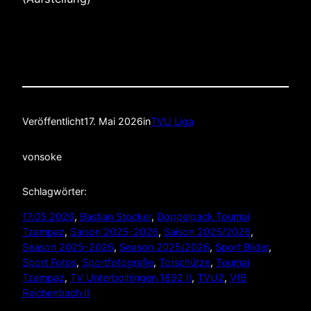
Veröffentlicht
17. Mai 2026
in
TVU Liga
von
soke
Schlagwörter:
17.05.2026
, 
Bastian Stocker
, 
Doppelpack Toumai
Tzampaz
, 
Saison 2025-2026
, 
Saison 2025/2026
, 
Season 2025-2026
, 
Season 2025/2026
, 
Sport Bilder
, 
Sport Fotos
, 
Sportfotografie
, 
Torschütze
, 
Toumai
Tzampaz
, 
TV Unterboihingen 1892 II
, 
TVU2
, 
VfB
Reichenbach II