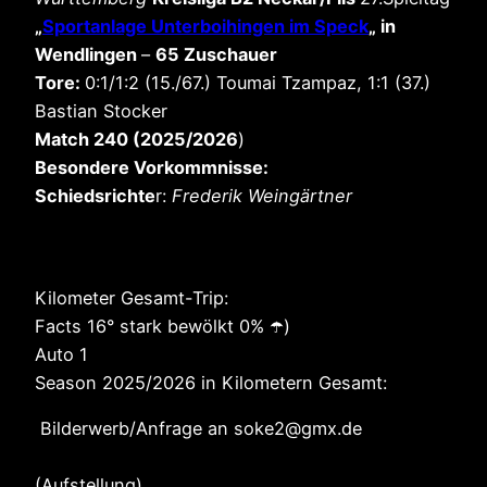
„
Sportanlage Unterboihingen im Speck
„
in
Wendlingen
–
65 Zuschauer
Tore:
0:1/1:2 (15./67.) Toumai Tzampaz, 1:1 (37.)
Bastian Stocker
Match 240 (2025/2026
)
Besondere Vorkommnisse:
Schiedsrichte
r:
Frederik Weingärtner
Kilometer Gesamt-Trip:
Facts 16° stark bewölkt 0% ☂️)
Auto 1
Season 2025/2026 in Kilometern Gesamt:
Bilderwerb/Anfrage an soke2@gmx.de
(Aufstellung)