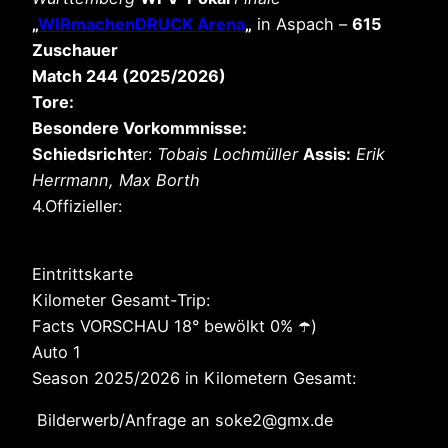
„
WIRmachenDRUCK Arena
„
in Aspach –
615
Zuschauer
Match 244 (2025/2026)
Tore:
Besondere Vorkommnisse:
Schiedsricht
er:
Tobais Lochmüller
Assis:
Erik
Herrmann, Max Borth
4.Offizieller:
Eintrittskarte
Kilometer Gesamt-Trip:
Facts VORSCHAU 18° bewölkt 0% ☂️)
Auto 1
Season 2025/2026 in Kilometern Gesamt:
Bilderwerb/Anfrage an soke2@gmx.de