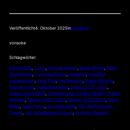
Veröffentlicht
4. Oktober 2025
in
Handball
von
soke
Schlagwörter:
04.10.2025
, 
3.Liga
, 
Antonia Amann
, 
Beste Werfer
, 
Beste
Werferinnen
, 
Franziska Kaupp
, 
Handball
, 
Handball
Impressionen
, 
Jade Oral
, 
Leni Blessing
, 
Maike Wohnus
, 
Nadine Czok
, 
Nadja Kaufmann
, 
Saison 2025-2026
, 
Saison 2025/2026
, 
Schiedsrichter Carsten Müller / Philipp
Schmidt
, 
Season 2025-2026
, 
Season 2025/2026
, 
Sport
Bilder
, 
Sport Fotos
, 
Sportfotogafie
, 
TSV Wolfschlugen
Frauen
, 
TuS Schutterwald Frauen
, 
Vivienne Quennet