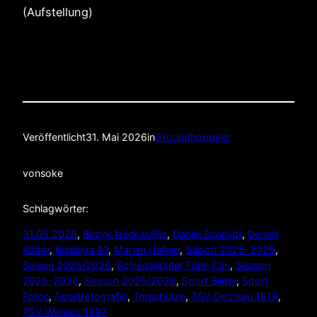
(Aufstellung)
Veröffentlicht
31. Mai 2026
in
Groundhopping
von
soke
Schlagwörter:
31.05.2026
, 
Bezirk Neckar/Fils
, 
Daniel Schmidt
, 
Dennis
Köber
, 
Kreisliga A1
, 
Marian Hafner
, 
Saison 2025-2026
, 
Saison 2025/2026
, 
Schiedsrichter Fahri Can
, 
Season
2025-2026
, 
Season 2025/2026
, 
Sport Bilder
, 
Sport
Fotos
, 
Sportfotografie
, 
Torschütze
, 
TSV Deizisau 1919
, 
TSV Wernau 1897