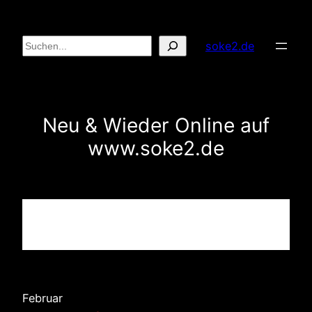
Zum
Inhalt
Suchen
soke2.de
springen
Neu & Wieder Online auf
www.soke2.de
Februar